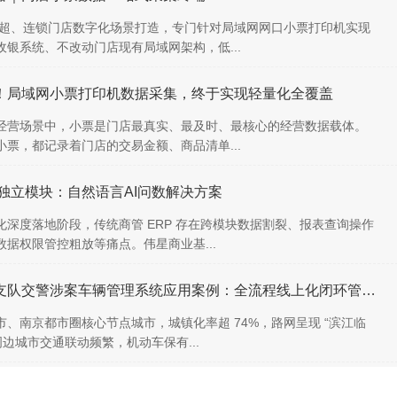
商超、连锁门店数字化场景打造，专门针对局域网网口小票打印机实现
银系统、不改动门店现有局域网架构，低...
！局域网小票打印机数据采集，终于实现轻量化全覆盖
经营场景中，小票是门店最真实、最及时、最核心的经营数据载体。
票，都记录着门店的交易金额、商品清单...
手独立模块：自然语言AI问数解决方案
深度落地阶段，传统商管 ERP 存在跨模块数据割裂、报表查询操作
据权限管控粗放等痛点。伟星商业基...
马鞍山市公安局交通警察支队交警涉案车辆管理系统应用案例：全流程线上化闭环管理 提升涉案车辆处置效率
、南京都市圈核心节点城市，城镇化率超 74%，路网呈现 “滨江临
边城市交通联动频繁，机动车保有...