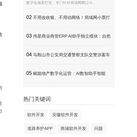
数字化场景打造，专门针对局域网网口小...
领
02
不用改收银、不用动网络！局域网小票打
、
效
印机数据采集，终于实现轻量化全覆盖
03
伟星商业商管ERP AI助手独立模块：自然
语言AI问数解决方案
04
马鞍山市公安局交通警察支队交警涉案车
、
辆管理系统应用案例：全流程线上化闭环管理
05
赋能地产数字化运营：AI数智助手智能
市
提升涉案车辆处置效率
体，重构数据查询与客研运营新范式
、
热门关键词
生
力
软件开发
安徽软件开发
道路养护APP
商城软件开发
问题