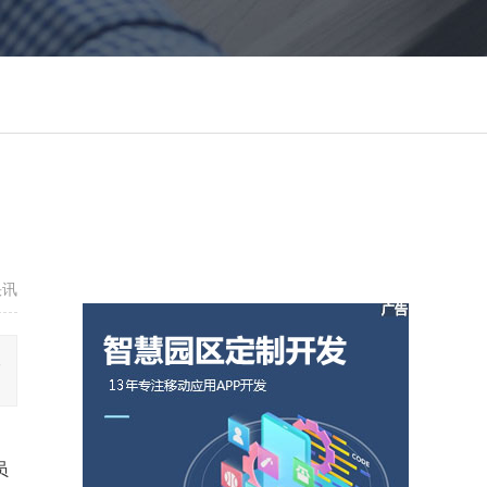
快讯
人
员