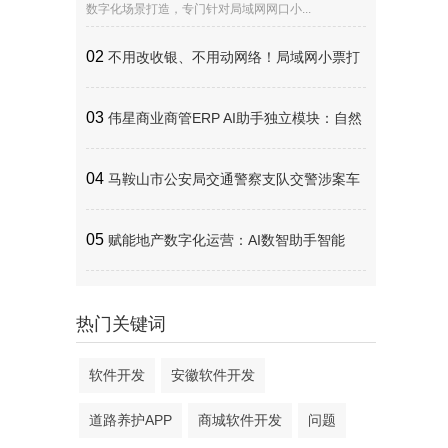
数字化场景打造，专门针对局域网网口小...
02
不用改收银、不用动网络！局域网小票打
印机数据采集，终于实现轻量化全覆盖
03
伟星商业商管ERP AI助手独立模块：自然
语言AI问数解决方案
04
马鞍山市公安局交通警察支队交警涉案车
辆管理系统应用案例：全流程线上化闭环管理
05
赋能地产数字化运营：AI数智助手智能
提升涉案车辆处置效率
体，重构数据查询与客研运营新范式
热门关键词
软件开发
安徽软件开发
道路养护APP
商城软件开发
问题